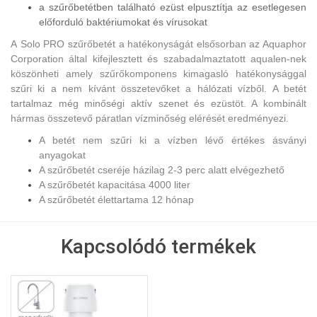
a szűrőbetétben található ezüst elpusztítja az esetlegesen
előforduló baktériumokat és vírusokat
A Solo PRO szűrőbetét a hatékonyságát elsősorban az Aquaphor
Corporation által kifejlesztett és szabadalmaztatott aqualen-nek
köszönheti amely szűrőkomponens kimagasló hatékonysággal
szűri ki a nem kívánt összetevőket a hálózati vízből. A betét
tartalmaz még minőségi aktív szenet és ezüstöt. A kombinált
hármas összetevő páratlan vízminőség elérését eredményezi.
A betét nem szűri ki a vízben lévő értékes ásványi
anyagokat
A szűrőbetét cseréje házilag 2-3 perc alatt elvégezhető
A szűrőbetét kapacitása 4000 liter
A szűrőbetét élettartama 12 hónap
Kapcsolódó termékek