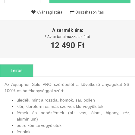
Kívánságlistára
Összehasonlítás
A termék ára:
* Az ár tartalmazza az áfát
12 490 Ft
Leírás
Az Aquaphor Solo PRO szűrőbetét a következő anyagokat 96-
100%-os hatékonysággal szűri:
üledék, mint a rozsda, homok, sár, pollen
klór, kloroform és más szerves klórvegyületek
fémek és nehézfémek (pl.: vas, ólom, higany, réz,
alumínium)
petrolkémiai vegyületek
fenolok