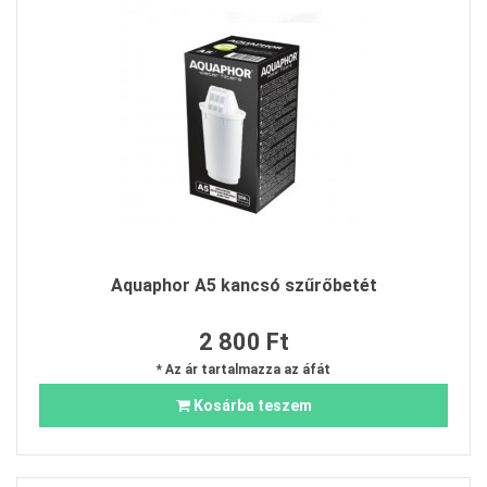
Aquaphor A5 kancsó szűrőbetét
2 800 Ft
* Az ár tartalmazza az áfát
Kosárba teszem