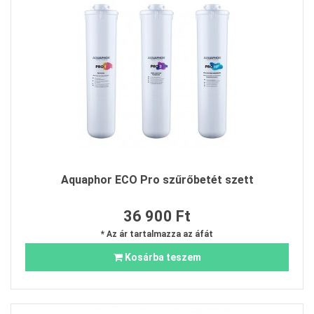
Aquaphor ECO Pro szűrőbetét szett
36 900 Ft
* Az ár tartalmazza az áfát
Kosárba teszem