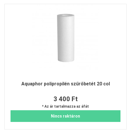
Aquaphor polipropilén szűrőbetét 20 col
3 400 Ft
* Az ár tartalmazza az áfát
Nincs raktáron