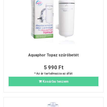
Aquaphor Topaz szűrőbetét
5 990 Ft
* Az ár tartalmazza az áfát
Kosárba teszem