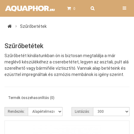
0
Szűrőbetétek
Szűrőbetétek
Szűrőbetét kínálatunkban ön is biztosan megtalálja a már
meglévő készülékéhez a cserebetétet, legyen az asztali, pult alá
szerelhető vagy bármiféle víztisztító. Vannak alap betéteink és
ezüsttel impregnáltak és ozmózis membánok is igény szerint.
Termék összehasonlítás (0)
Rendezés:
Listázás: