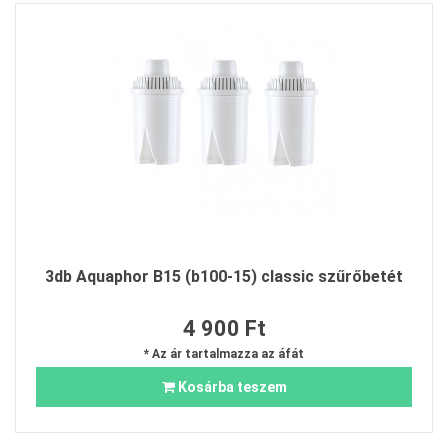
3db Aquaphor B15 (b100-15) classic szűrőbetét
4 900 Ft
* Az ár tartalmazza az áfát
Kosárba teszem