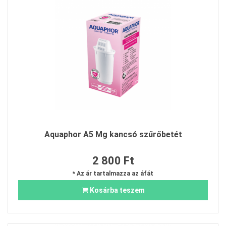
Aquaphor A5 Mg kancsó szűrőbetét
2 800 Ft
* Az ár tartalmazza az áfát
Kosárba teszem