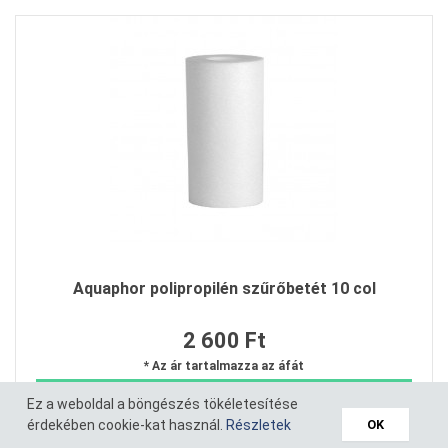
Aquaphor polipropilén szűrőbetét 10 col
2 600 Ft
* Az ár tartalmazza az áfát
Kosárba teszem
Ez a weboldal a böngészés tökéletesítése
érdekében cookie-kat használ.
Részletek
OK