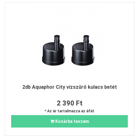
2db Aquaphor City vízszűrő kulacs betét
2 390 Ft
* Az ár tartalmazza az áfát
Kosárba teszem