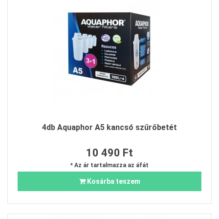
4db Aquaphor A5 kancsó szűrőbetét
10 490 Ft
* Az ár tartalmazza az áfát
Kosárba teszem