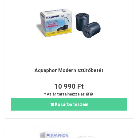
Aquaphor Modern szűrőbetét
10 990 Ft
* Az ár tartalmazza az áfát
Kosárba teszem