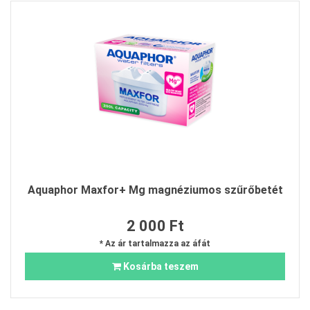
Aquaphor Maxfor+ Mg magnéziumos szűrőbetét
2 000 Ft
* Az ár tartalmazza az áfát
Kosárba teszem