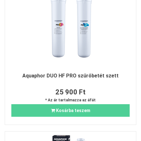
Aquaphor DUO HF PRO szűrőbetét szett
25 900 Ft
* Az ár tartalmazza az áfát
Kosárba teszem