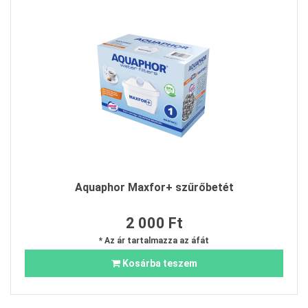
Aquaphor Maxfor+ szűrőbetét
2 000 Ft
* Az ár tartalmazza az áfát
Kosárba teszem