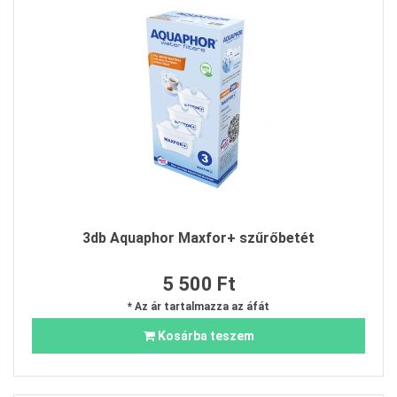
3db Aquaphor Maxfor+ szűrőbetét
5 500 Ft
* Az ár tartalmazza az áfát
Kosárba teszem