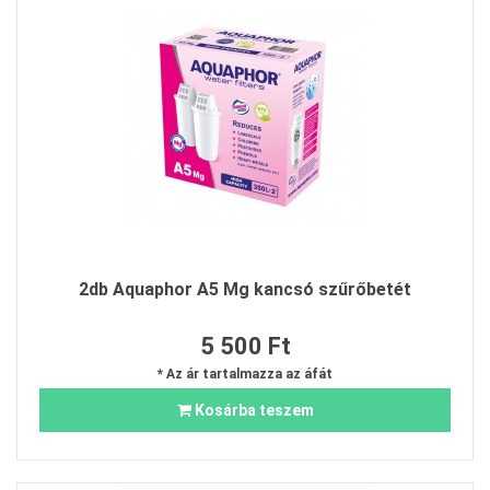
2db Aquaphor A5 Mg kancsó szűrőbetét
5 500 Ft
* Az ár tartalmazza az áfát
Kosárba teszem