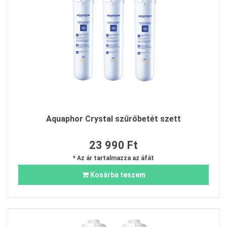
Aquaphor Crystal szűrőbetét szett
23 990 Ft
* Az ár tartalmazza az áfát
Kosárba teszem