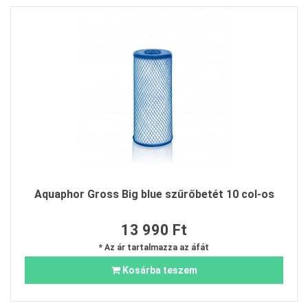
Aquaphor Gross Big blue szűrőbetét 10 col-os
13 990 Ft
* Az ár tartalmazza az áfát
Kosárba teszem