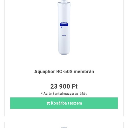
Aquaphor RO-50S membrán
23 900 Ft
* Az ár tartalmazza az áfát
Kosárba teszem