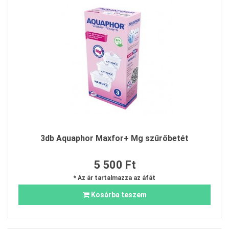
3db Aquaphor Maxfor+ Mg szűrőbetét
5 500 Ft
* Az ár tartalmazza az áfát
Kosárba teszem