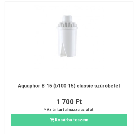
Aquaphor B-15 (b100-15) classic szűrőbetét
1 700 Ft
* Az ár tartalmazza az áfát
Kosárba teszem