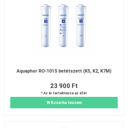
Aquaphor RO-101S betétszett (K5, K2, K7M)
23 900 Ft
* Az ár tartalmazza az áfát
Kosárba teszem