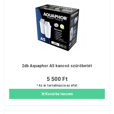
2db Aquaphor A5 kancsó szűrőbetét
5 500 Ft
* Az ár tartalmazza az áfát
Kosárba teszem