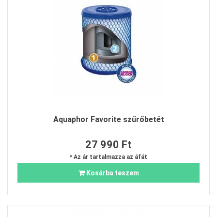
Aquaphor Favorite szűrőbetét
27 990 Ft
* Az ár tartalmazza az áfát
Kosárba teszem