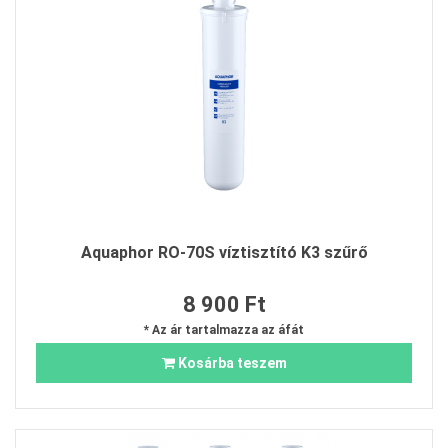
Aquaphor RO-70S víztisztító K3 szűrő
8 900 Ft
* Az ár tartalmazza az áfát
Kosárba teszem