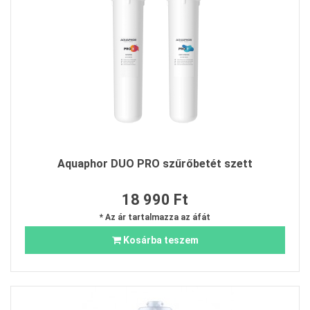
Aquaphor DUO PRO szűrőbetét szett
18 990 Ft
* Az ár tartalmazza az áfát
Kosárba teszem