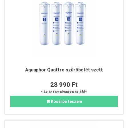
Aquaphor Quattro szűrőbetét szett
28 990 Ft
* Az ár tartalmazza az áfát
Kosárba teszem