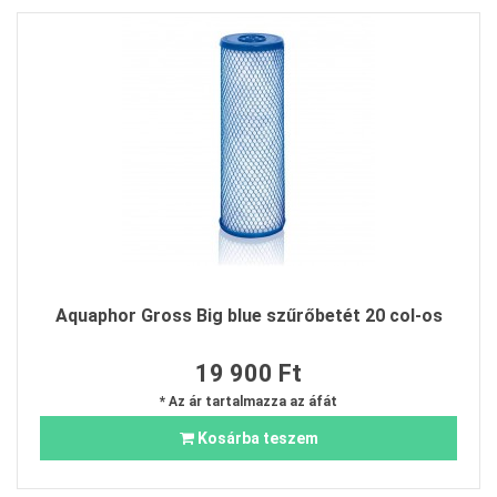
Aquaphor Gross Big blue szűrőbetét 20 col-os
19 900 Ft
* Az ár tartalmazza az áfát
Kosárba teszem